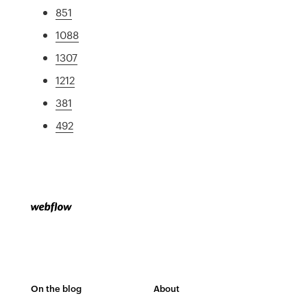
851
1088
1307
1212
381
492
On the blog
About