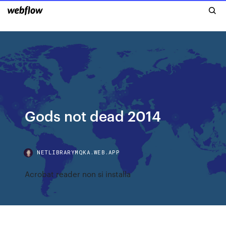
Gods not dead 2014
NETLIBRARYMQKA.WEB.APP
Acrobat reader non si installa