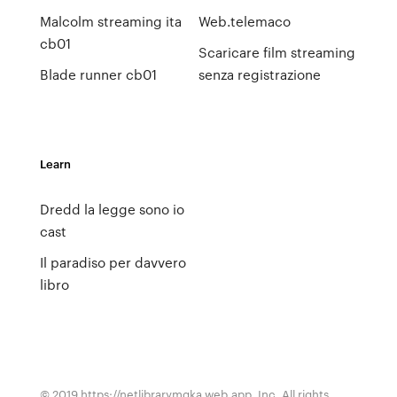
Malcolm streaming ita
Web.telemaco
cb01
Scaricare film streaming
Blade runner cb01
senza registrazione
Learn
Dredd la legge sono io
cast
Il paradiso per davvero
libro
© 2019 https://netlibrarymqka.web.app, Inc. All rights